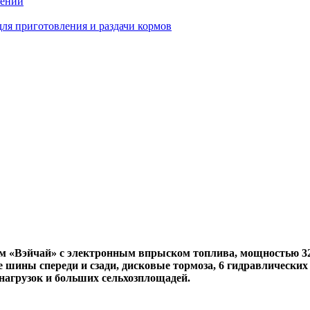
тений
ля приготовления и раздачи кормов
Вэйчай» с электронным впрыском топлива, мощностью 324 кВ
 шины спереди и сзади, дисковые тормоза, 6 гидравлических
агрузок и больших сельхозплощадей.