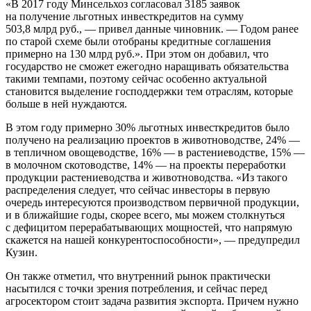
«В 2017 году Минсельхоз согласовал 3185 заявок
на получение льготных инвесткредитов на сумму
503,8 млрд руб., — привел данные чиновник. — Годом ранее
по старой схеме были отобраны кредитные соглашения
примерно на 130 млрд руб.». При этом он добавил, что
государство не сможет ежегодно наращивать обязательства
такими темпами, поэтому сейчас особенно актуальной
становится выделение господдержки тем отраслям, которые
больше в ней нуждаются.
В этом году примерно 30% льготных инвесткредитов было
получено на реализацию проектов в животноводстве, 24% —
в тепличном овощеводстве, 16% — в растениеводстве, 15% —
в молочном скотоводстве, 14% — на проекты переработки
продукции растениеводства и животноводства. «Из такого
распределения следует, что сейчас инвесторы в первую
очередь интересуются производством первичной продукции,
и в ближайшие годы, скорее всего, мы можем столкнуться
с дефицитом перерабатывающих мощностей, что напрямую
скажется на нашей конкурентоспособности», — предупредил
Кузин.
Он также отметил, что внутренний рынок практически
насытился с точки зрения потребления, и сейчас перед
агросектором стоит задача развития экспорта. Причем нужно