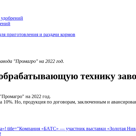
 удобрений
тений
ля приготовления и раздачи кормов
вода "Промагро" на 2022 год.
обрабатывающую технику завод
"Промагро" на 2022 год.
а 10%. Но, продукция по договорам, заключенным и авансирован
title="Компания «БАТС» — участник выставки «Золотая Нив
!