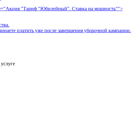
le="Акция "Тариф "Юбилейный". Ставка на мощность"">
ства.
начинаете платить уже после завершения уборочной кампании.
 услуге