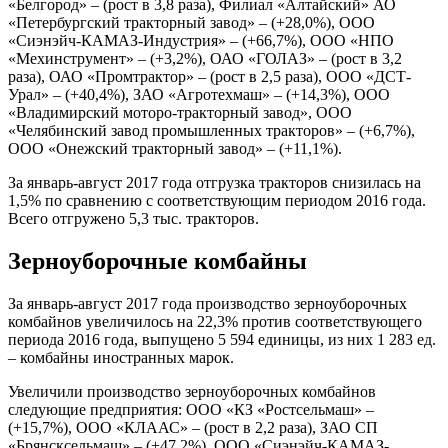
«Белгород» – (рост в 3,8 раза), Филиал «Алтайский» АО
«Петербургский тракторный завод» – (+28,0%), ООО
«Сиэнэйч-КАМАЗ-Индустрия» – (+66,7%), ООО «НПО
«Мехинструмент» – (+3,2%), ОАО «ГОЛАЗ» – (рост в 3,2
раза), ОАО «Промтрактор» – (рост в 2,5 раза), ООО «ДСТ-
Урал» – (+40,4%), ЗАО «Агротехмаш» – (+14,3%), ООО
«Владимирский моторо-тракторный завод», ООО
«Челябинский завод промышленных тракторов» – (+6,7%),
ООО «Онежский тракторный завод» – (+11,1%).
За январь-август 2017 года отгрузка тракторов снизилась на
1,5% по сравнению с соответствующим периодом 2016 года.
Всего отгружено 5,3 тыс. тракторов.
Зерноуборочные комбайны
За январь-август 2017 года производство зерноуборочных
комбайнов увеличилось на 22,3% против соответствующего
периода 2016 года, выпущено 5 594 единицы, из них 1 283 ед.
– комбайны иностранных марок.
Увеличили производство зерноуборочных комбайнов
следующие предприятия: ООО «КЗ «Ростсельмаш» –
(+15,7%), ООО «КЛААС» – (рост в 2,2 раза), ЗАО СП
«Брянсксельмаш» – (+47,2%), ООО «Сиэнэйч-КАМАЗ-