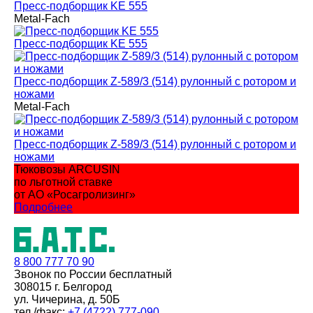
Пресс-подборщик KE 555
Metal-Fach
Пресс-подборщик KE 555
Пресс-подборщик Z-589/3 (514) рулонный с ротором и
ножами
Metal-Fach
Пресс-подборщик Z-589/3 (514) рулонный с ротором и
ножами
Тюковозы ARCUSIN
по льготной ставке
от АО «Росагролизинг»
Подробнее
8 800
777 70 90
Звонок по России бесплатный
308015 г. Белгород
ул. Чичерина, д. 50Б
тел./факс:
+7 (4722) 777-090