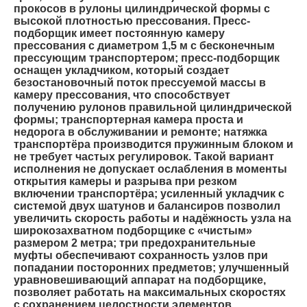
прокосов в рулоны цилиндрической формы с
высокой плотностью прессования. Пресс-
подборщик имеет постоянную камеру
прессования с диаметром 1,5 м с бесконечным
прессующим транспортером; пресс-подборщик
оснащен укладчиком, который создает
безостановочный поток прессуемой массы в
камеру прессования, что способствует
получению рулонов правильной цилиндрической
формы; транспортерная камера проста и
недорога в обслуживании и ремонте; натяжка
транспортёра производится пружинным блоком и
не требует частых регулировок. Такой вариант
исполнения не допускает ослабления в моменты
открытия камеры и разрыва при резком
включении транспортёра; усиленный укладчик с
системой двух шатунов и балансиров позволил
увеличить скорость работы и надёжность узла на
широкозахватном подборщике с «чистым»
размером 2 метра; три предохранительные
муфты обеспечивают сохранность узлов при
попадании посторонних предметов; улучшенный
уравновешивающий аппарат на подборщике,
позволяет работать на максимальных скоростях
с сохранением целостности элементов