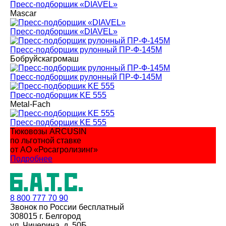
Пресс-подборщик «DIAVEL»
Mascar
Пресс-подборщик «DIAVEL»
Пресс-подборщик рулонный ПР-Ф-145М
Бобруйскагромаш
Пресс-подборщик рулонный ПР-Ф-145М
Пресс-подборщик KE 555
Metal-Fach
Пресс-подборщик KE 555
Тюковозы ARCUSIN
по льготной ставке
от АО «Росагролизинг»
Подробнее
8 800
777 70 90
Звонок по России бесплатный
308015 г. Белгород
ул. Чичерина, д. 50Б