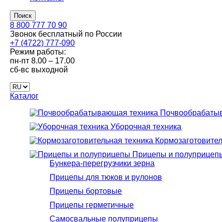
Поиск
8 800 777 70 90
Звонок бесплатный по России
+7 (4722) 777-090
Режим работы:
пн-пт
8.00 – 17.00
сб-вс
выходной
Каталог
Почвообрабатыв
Уборочная техника
Кормозаготовител
Прицепы и полуприцеп
Бункера-перегрузчики зерна
Прицепы для тюков и рулонов
Прицепы бортовые
Прицепы герметичные
Самосвальные полуприцепы