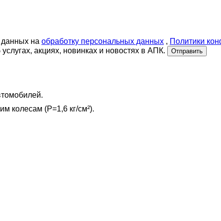
 данных на
обработку персональных данных
,
Политики ко
слугах, акциях, новинках и новостях в АПК.
Отправить
втомобилей.
м колесам (P=1,6 кг/см²).