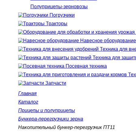
Полуприцепы-зерновозы
Погрузчики
Тракторы
Навесное оборудование
Техника для вн
Техника для защит
Посевная техника
Тех
Запчасти
Главная
Каталог
Прицепы и полуприцепы
Бункера-перегрузчики зерна
Накопительный бункер-перегрузчик ПТ11