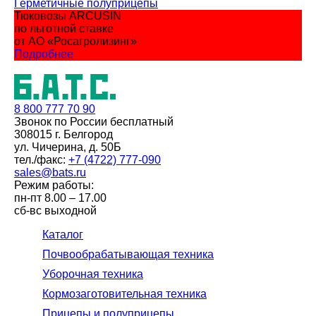
Герметичные полуприцепы
Тюковозы ARCUSIN
по льготной ставке
от АО «Росагролизинг»
Подробнее
8 800
777 70 90
Звонок по России бесплатный
308015 г. Белгород
ул. Чичерина, д. 50Б
тел./факс:
+7 (4722) 777-090
sales@bats.ru
Режим работы:
пн-пт
8.00 – 17.00
сб-вс
выходной
Каталог
Почвообрабатывающая техника
Уборочная техника
Кормозаготовительная техника
Прицепы и полуприцепы