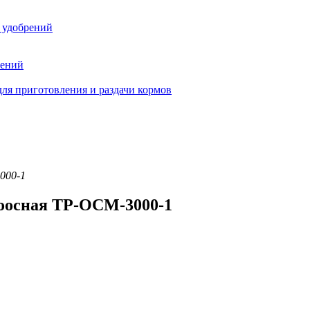
 удобрений
тений
ля приготовления и раздачи кормов
000-1
ноосная ТР-ОСМ-3000-1