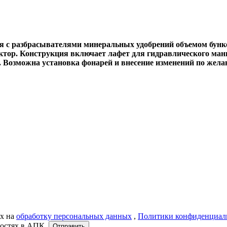
я с разбрасывателями минеральных удобрений объемом бунке
трактор. Конструкция включает лафет для гидравлического ма
озможна установка фонарей и внесение изменений по желан
ых на
обработку персональных данных
,
Политики конфиденциал
востях в АПК.
Отправить