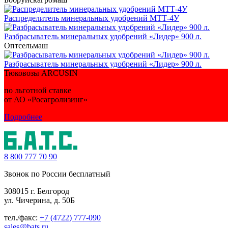
Распределитель минеральных удобрений МТТ-4У
Разбрасыватель минеральных удобрений «Лидер» 900 л.
Оптсельмаш
Разбрасыватель минеральных удобрений «Лидер» 900 л.
Тюковозы ARCUSIN
по льготной ставке
от АО «Росагролизинг»
Подробнее
8 800
777 70 90
Звонок по России бесплатный
308015 г. Белгород
ул. Чичерина, д. 50Б
тел./факс:
+7 (4722) 777-090
sales@bats.ru