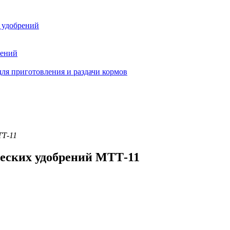
 удобрений
тений
ля приготовления и раздачи кормов
ТТ-11
еских удобрений МТТ-11