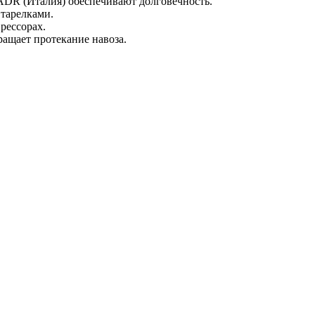
ADR (Италия) обеспечивают долговечность.
 тарелками.
рессорах.
ащает протекание навоза.