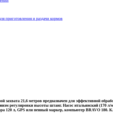
тений
ля приготовления и раздачи кормов
захвата 21,6 метров предназначен для эффективной обрабо
изм регулировки высоты штанг. Насос итальянский (170 л/м
ора 120 л, GPS или пенный маркер, компьютер BRAVO 180. Кли