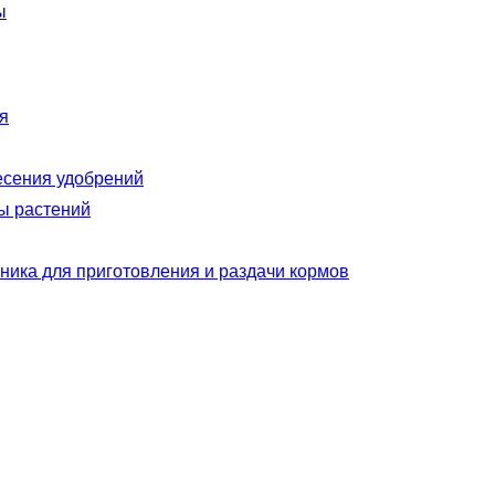
ы
я
есения удобрений
ы растений
ника для приготовления и раздачи кормов