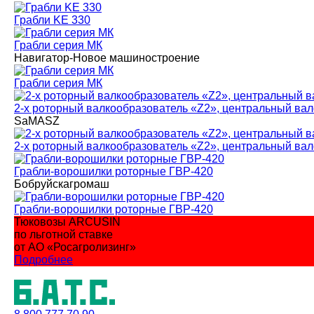
Грабли KE 330
Грабли серия MК
Навигатор-Новое машиностроение
Грабли серия MК
2-х роторный валкообразователь «Z2», центральный вал
SaMASZ
2-х роторный валкообразователь «Z2», центральный вал
Грабли-ворошилки роторные ГВР-420
Бобруйскагромаш
Грабли-ворошилки роторные ГВР-420
Тюковозы ARCUSIN
по льготной ставке
от АО «Росагролизинг»
Подробнее