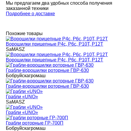
Мы предлагаем два удобных способа получения
заказанной техники
Подробнее о доставке
Похожие товары
Ворошилки прицепные P4с, P6с, P10T, P12T
SaMASZ
Ворошилки прицепные P4с, P6с, P10T, P12T
Грабли-ворошилки роторные ГВР-630
Бобруйскагромаш
Грабли-ворошилки роторные ГВР-630
Грабли «UNO»
SaMASZ
Грабли «UNO»
Грабли роторные ГР-700П
Бобруйскагромаш