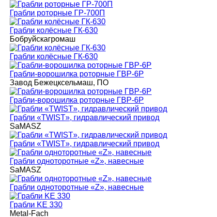
Грабли роторные ГР-700П
Грабли колёсные ГК-630
Бобруйскагромаш
Грабли колёсные ГК-630
Грабли-ворошилка роторные ГВР-6Р
Завод Бежецксельмаш, ПО
Грабли-ворошилка роторные ГВР-6Р
Грабли «TWIST», гидравлический привод
SaMASZ
Грабли «TWIST», гидравлический привод
Грабли одноторотные «Z», навесные
SaMASZ
Грабли одноторотные «Z», навесные
Грабли KE 330
Metal-Fach