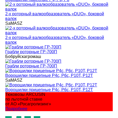
2-х роторный валкообразователь «DUO», боковой
валок
SaMASZ
2-х роторный валкообразователь «DUO», боковой
валок
Грабли роторные ГР-700П
Бобруйскагромаш
Грабли роторные ГР-700П
Ворошилки прицепные P4с, P6с, P10T, P12T
SaMASZ
Ворошилки прицепные P4с, P6с, P10T, P12T
Тюковозы ARCUSIN
по льготной ставке
от АО «Росагролизинг»
Подробнее