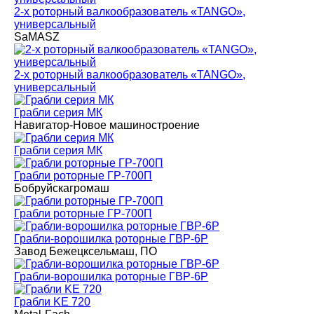
2-х роторный валкообразователь «TANGO»,
универсальный
SaMASZ
2-х роторный валкообразователь «TANGO»,
универсальный
Грабли серия MК
Навигатор-Новое машиностроение
Грабли серия MК
Грабли роторные ГР-700П
Бобруйскагромаш
Грабли роторные ГР-700П
Грабли-ворошилка роторные ГВР-6Р
Завод Бежецксельмаш, ПО
Грабли-ворошилка роторные ГВР-6Р
Грабли KE 720