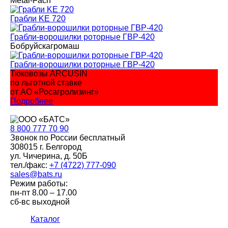
Metal-Fach
Грабли KE 720
Грабли-ворошилки роторные ГВР-420
Бобруйскагромаш
Грабли-ворошилки роторные ГВР-420
Тюковозы ARCUSIN
по льготной ставке
от АО «Росагролизинг»
Подробнее
8 800
777 70 90
Звонок по России бесплатный
308015 г. Белгород
ул. Чичерина, д. 50Б
тел./факс:
+7 (4722) 777-090
sales@bats.ru
Режим работы:
пн-пт
8.00 – 17.00
сб-вс
выходной
Каталог