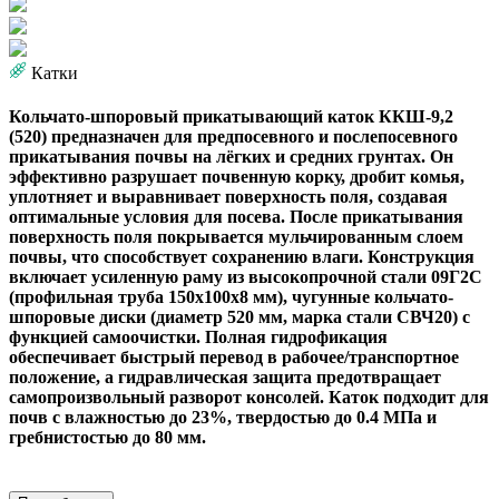
Катки
Кольчато-шпоровый прикатывающий каток ККШ-9,2
(520) предназначен для предпосевного и послепосевного
прикатывания почвы на лёгких и средних грунтах. Он
эффективно разрушает почвенную корку, дробит комья,
уплотняет и выравнивает поверхность поля, создавая
оптимальные условия для посева. После прикатывания
поверхность поля покрывается мульчированным слоем
почвы, что способствует сохранению влаги. Конструкция
включает усиленную раму из высокопрочной стали 09Г2С
(профильная труба 150х100х8 мм), чугунные кольчато-
шпоровые диски (диаметр 520 мм, марка стали СВЧ20) с
функцией самоочистки. Полная гидрофикация
обеспечивает быстрый перевод в рабочее/транспортное
положение, а гидравлическая защита предотвращает
самопроизвольный разворот консолей. Каток подходит для
почв с влажностью до 23%, твердостью до 0.4 МПа и
гребнистостью до 80 мм.