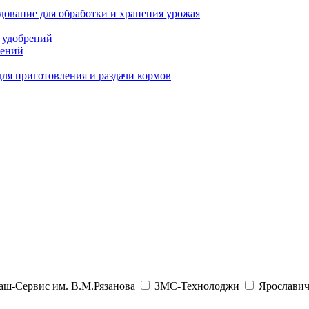
ование для обработки и хранения урожая
 удобрений
тений
ля приготовления и раздачи кормов
аш-Сервис им. В.М.Рязанова
ЗМС-Технолоджи
Ярославич