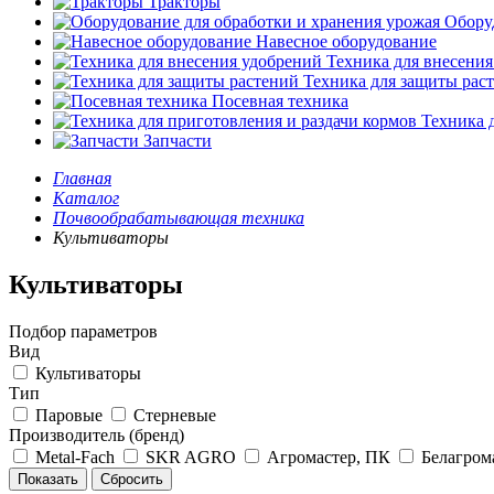
Тракторы
Оборуд
Навесное оборудование
Техника для внесения
Техника для защиты рас
Посевная техника
Техника д
Запчасти
Главная
Каталог
Почвообрабатывающая техника
Культиваторы
Культиваторы
Подбор параметров
Вид
Культиваторы
Тип
Паровые
Стерневые
Производитель (бренд)
Metal-Fach
SKR AGRO
Агромастер, ПК
Белагром