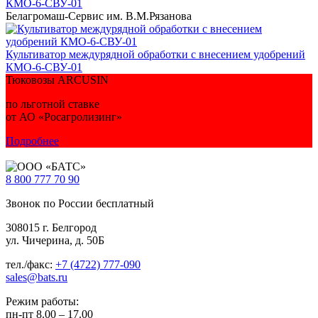
КМО-6-СВУ-01
Белагромаш-Сервис им. В.М.Рязанова
Культиватор междурядной обработки с внесением удобрений
КМО-6-СВУ-01
Тюковозы ARCUSIN
по льготной ставке
от АО «Росагролизинг»
Подробнее
8 800
777 70 90
Звонок по России бесплатный
308015 г. Белгород
ул. Чичерина, д. 50Б
тел./факс:
+7 (4722) 777-090
sales@bats.ru
Режим работы:
пн-пт
8.00 – 17.00