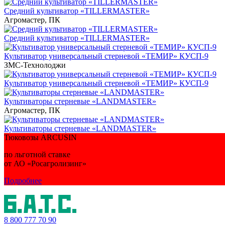
Средний культиватор «TILLERMASTER»
Агромастер, ПК
Средний культиватор «TILLERMASTER»
Культиватор универсальный стерневой «ТЕМИР» КУСП-9
ЗМС-Технолоджи
Культиватор универсальный стерневой «ТЕМИР» КУСП-9
Культиваторы стерневые «LANDMASTER»
Агромастер, ПК
Культиваторы стерневые «LANDMASTER»
Тюковозы ARCUSIN
по льготной ставке
от АО «Росагролизинг»
Подробнее
8 800
777 70 90