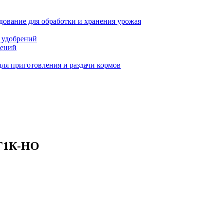
ование для обработки и хранения урожая
 удобрений
тений
ля приготовления и раздачи кормов
-Г1К-НО