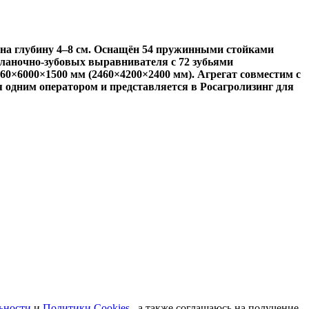
на глубину 4–8 см. Оснащён 54 пружинными стойками
ланочно-зубовых выравнивателя с 72 зубьями
60×6000×1500 мм (2460×4200×2400 мм). Агрегат совместим с
тся одним оператором и представляется в Росагролизинг для
ьности
и
Политики Cookies
, а также соглашаюсь на получение