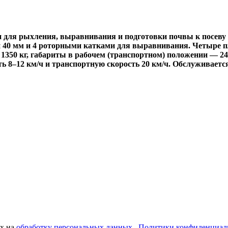
для рыхления, выравнивания и подготовки почвы к посеву 
й 40 мм и 4 роторными катками для выравнивания. Четыре п
1350 кг, габариты в рабочем (транспортном) положении — 24
рость 8–12 км/ч и транспортную скорость 20 км/ч. Обслуживае
ых на
обработку персональных данных
,
Политики конфиденциал