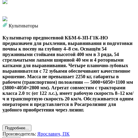
Культиваторы
Культиватор предпосевной КБМ-6-3П-Г1К-НО
предназначен для рыхления, выравнивания и подготовки
почвы к посеву на глубину 4–8 см. Оснащён 54
пружинными стойками высотой 400 мм в 3 ряда, 54
стрельчатыми лапами шириной 40 мм и 4 роторными
катками для выравнивания. Четыре планочно-зубовых
выравнивателя с 72 зубьями обеспечивают качественное
крошение. Масса не превышает 2250 кг, габариты в
рабочем (транспортном) положении — 5000×6050×1100 мм
(3800×4050×2800 мм). Агрегат совместим с тракторами
класса 2.0 тс (от 122 л.с.), имеет рабочую скорость 8–12 км/
ч и транспортную скорость 20 км/ч. Обслуживается одним
оператором и представляется в Росагролизинг для
удобного приобретения через лизинг.
Подробнее...
Производитель:
Ярославич, ПК