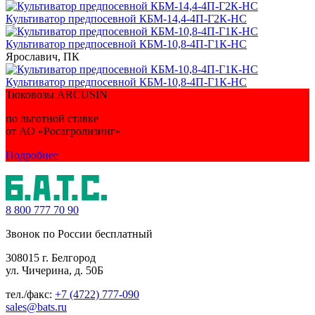
Культиватор предпосевной КБМ-14,4-4П-Г2К-НС
Культиватор предпосевной КБМ-10,8-4П-Г1К-НС
Ярославич, ПК
Культиватор предпосевной КБМ-10,8-4П-Г1К-НС
Тюковозы ARCUSIN
по льготной ставке
от АО «Росагролизинг»
Подробнее
8 800
777 70 90
Звонок по России бесплатный
308015 г. Белгород
ул. Чичерина, д. 50Б
тел./факс:
+7 (4722) 777-090
sales@bats.ru