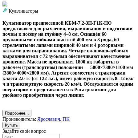
Культиваторы
Культиватор предпосевной КБМ-7,2-3П-Г1К-НО
предназначен для рыхления, выравнивания и подготовки
почвы к посеву на глубину 4–8 см. Оснащён 60
пружинными стойками высотой 400 мм в 3 ряда, 60
стрельчатыми лапами шириной 40 мм и 4 роторными
катками для выравнивания. Четыре планочно-зубовых
выравнивателя с 72 зубьями обеспечивают качественное
крошение. Масса не превышает 1800 кг, габариты в
рабочем (транспортном) положении — 5000×7300×1100 мм
(3800×4000×2800 мм). Агрегат совместим с тракторами
класса 2.0 тс (от 122 л.с.), имеет рабочую скорость 8–12 км/
ч и транспортную скорость 20 км/ч. Обслуживается одним
оператором и представляется в Росагролизинг для
удобного приобретения через лизинг.
Подробнее...
Производитель:
Ярославич, ПК
Купить
Задайте свой вопрос