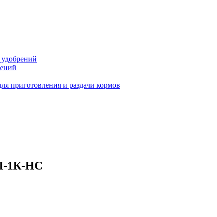
 удобрений
тений
ля приготовления и раздачи кормов
П-1К-НС