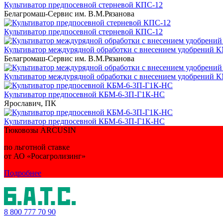
Культиватор предпосевной стерневой КПС-12
Белагромаш-Сервис им. В.М.Рязанова
Культиватор предпосевной стерневой КПС-12
Культиватор междурядной обработки с внесением удобрений 
Белагромаш-Сервис им. В.М.Рязанова
Культиватор междурядной обработки с внесением удобрений 
Культиватор предпосевной КБМ-6-3П-Г1К-НС
Ярославич, ПК
Культиватор предпосевной КБМ-6-3П-Г1К-НС
Тюковозы ARCUSIN
по льготной ставке
от АО «Росагролизинг»
Подробнее
8 800
777 70 90