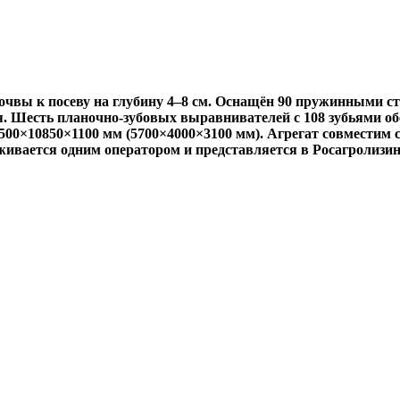
чвы к посеву на глубину 4–8 см. Оснащён 90 пружинными ст
 Шесть планочно-зубовых выравнивателей с 108 зубьями об
00×10850×1100 мм (5700×4000×3100 мм). Агрегат совместим с т
уживается одним оператором и представляется в Росагролизин