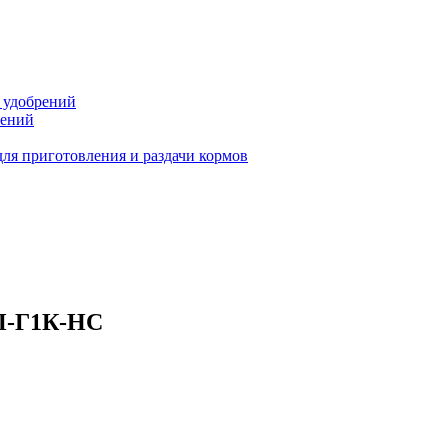
 удобрений
тений
ля приготовления и раздачи кормов
3П-Г1К-НС