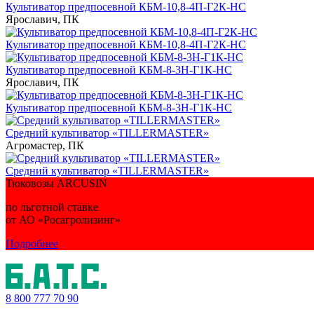
Культиватор предпосевной КБМ-10,8-4П-Г2К-НС
Ярославич, ПК
Культиватор предпосевной КБМ-10,8-4П-Г2К-НС
Культиватор предпосевной КБМ-8-3Н-Г1К-НС
Ярославич, ПК
Культиватор предпосевной КБМ-8-3Н-Г1К-НС
Средний культиватор «TILLERMASTER»
Агромастер, ПК
Средний культиватор «TILLERMASTER»
Тюковозы ARCUSIN
по льготной ставке
от АО «Росагролизинг»
Подробнее
8 800
777 70 90