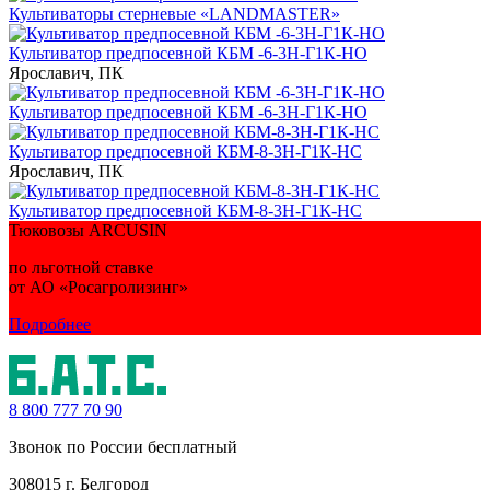
Культиваторы стерневые «LANDMASTER»
Культиватор предпосевной КБМ -6-3Н-Г1К-НО
Ярославич, ПК
Культиватор предпосевной КБМ -6-3Н-Г1К-НО
Культиватор предпосевной КБМ-8-3Н-Г1К-НС
Ярославич, ПК
Культиватор предпосевной КБМ-8-3Н-Г1К-НС
Тюковозы ARCUSIN
по льготной ставке
от АО «Росагролизинг»
Подробнее
8 800
777 70 90
Звонок по России бесплатный
308015 г. Белгород