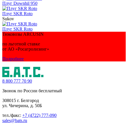
Плуг Downhil 950
Плуг SKR Roto
Sukov
Плуг SKR Roto
Тюковозы ARCUSIN
по льготной ставке
от АО «Росагролизинг»
Подробнее
8 800
777 70 90
Звонок по России бесплатный
308015 г. Белгород
ул. Чичерина, д. 50Б
тел./факс:
+7 (4722) 777-090
sales@bats.ru