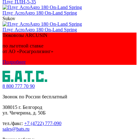
Плуг ПЛН-5-35
Плуг AcroAgro 180 On-Land Spring
Sukov
Плуг AcroAgro 180 On-Land Spring
Тюковозы ARCUSIN
по льготной ставке
от АО «Росагролизинг»
Подробнее
8 800
777 70 90
Звонок по России бесплатный
308015 г. Белгород
ул. Чичерина, д. 50Б
тел./факс:
+7 (4722) 777-090
sales@bats.ru