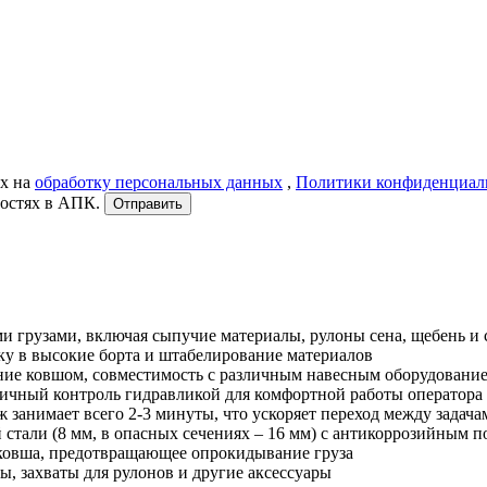
ых на
обработку персональных данных
,
Политики конфиденциал
востях в АПК.
Отправить
ыми грузами, включая сыпучие материалы, рулоны сена, щебень и
ку в высокие борта и штабелирование материалов
ние ковшом, совместимость с различным навесным оборудовани
ичный контроль гидравликой для комфортной работы оператора
 занимает всего 2-3 минуты, что ускоряет переход между задача
й стали (8 мм, в опасных сечениях – 16 мм) с антикоррозийным 
ковша, предотвращающее опрокидывание груза
ы, захваты для рулонов и другие аксессуары