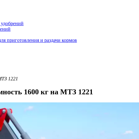
 удобрений
тений
ля приготовления и раздачи кормов
МТЗ 1221
мность 1600 кг на МТЗ 1221