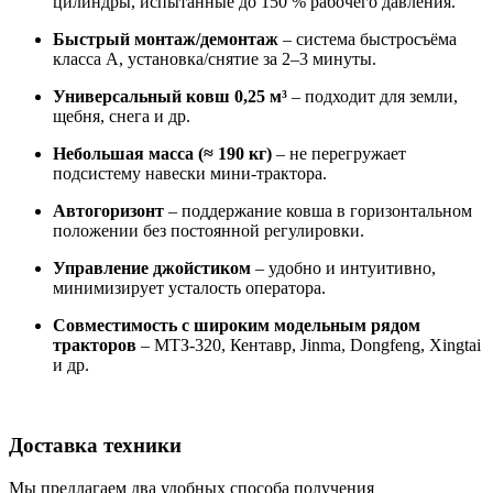
цилиндры, испытанные до 150 % рабочего давления.
Быстрый монтаж/демонтаж
– система быстросъёма
класса A, установка/снятие за 2–3 минуты.
Универсальный ковш 0,25 м³
– подходит для земли,
щебня, снега и др.
Небольшая масса (≈ 190 кг)
– не перегружает
подсистему навески мини‑трактора.
Автогоризонт
– поддержание ковша в горизонтальном
положении без постоянной регулировки.
Управление джойстиком
– удобно и интуитивно,
минимизирует усталость оператора.
Совместимость с широким модельным рядом
тракторов
– МТЗ‑320, Кентавр, Jinma, Dongfeng, Xingtai
и др.
Доставка техники
Мы предлагаем два удобных способа получения