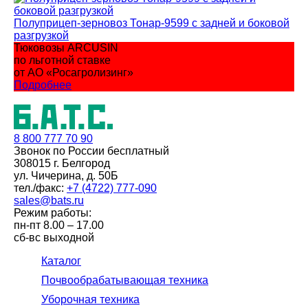
Полуприцеп-зерновоз Тонар-9599 с задней и боковой
разгрузкой
Тюковозы ARCUSIN
по льготной ставке
от АО «Росагролизинг»
Подробнее
8 800
777 70 90
Звонок по России бесплатный
308015 г. Белгород
ул. Чичерина, д. 50Б
тел./факс:
+7 (4722) 777-090
sales@bats.ru
Режим работы:
пн-пт
8.00 – 17.00
сб-вс
выходной
Каталог
Почвообрабатывающая техника
Уборочная техника