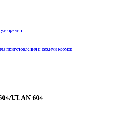
 удобрений
ля приготовления и раздачи кормов
604/ULAN 604