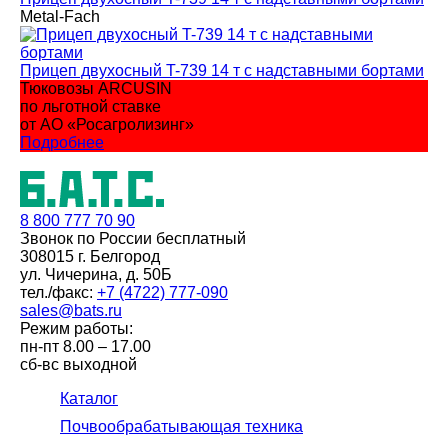
Metal-Fach
Прицеп двухосный T-739 14 т с надставными бортами
Тюковозы ARCUSIN
по льготной ставке
от АО «Росагролизинг»
Подробнее
8 800
777 70 90
Звонок по России бесплатный
308015 г. Белгород
ул. Чичерина, д. 50Б
тел./факс:
+7 (4722) 777-090
sales@bats.ru
Режим работы:
пн-пт
8.00 – 17.00
сб-вс
выходной
Каталог
Почвообрабатывающая техника