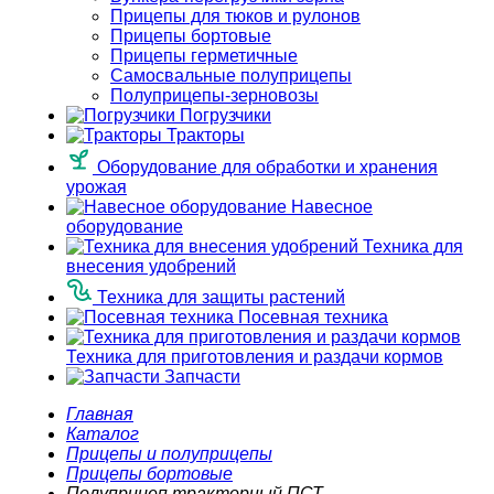
Прицепы для тюков и рулонов
Прицепы бортовые
Прицепы герметичные
Самосвальные полуприцепы
Полуприцепы-зерновозы
Погрузчики
Тракторы
Оборудование для обработки и хранения
урожая
Навесное
оборудование
Техника для
внесения удобрений
Техника для защиты растений
Посевная техника
Техника для приготовления и раздачи кормов
Запчасти
Главная
Каталог
Прицепы и полуприцепы
Прицепы бортовые
Полуприцеп тракторный ПСТ