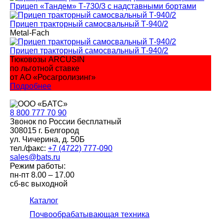
Прицеп «Тандем» Т-730/3 с надставными бортами
Прицеп тракторный самосвальный Т-940/2
Metal-Fach
Прицеп тракторный самосвальный Т-940/2
Тюковозы ARCUSIN
по льготной ставке
от АО «Росагролизинг»
Подробнее
8 800
777 70 90
Звонок по России бесплатный
308015 г. Белгород
ул. Чичерина, д. 50Б
тел./факс:
+7 (4722) 777-090
sales@bats.ru
Режим работы:
пн-пт
8.00 – 17.00
сб-вс
выходной
Каталог
Почвообрабатывающая техника