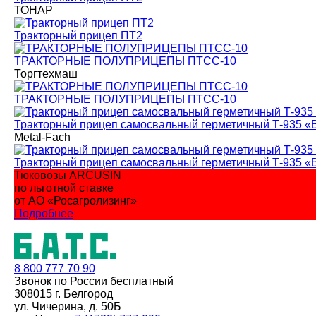
ТОНАР
Тракторный прицеп ПТ2
ТРАКТОРНЫЕ ПОЛУПРИЦЕПЫ ПТСС-10
Торгтехмаш
ТРАКТОРНЫЕ ПОЛУПРИЦЕПЫ ПТСС-10
Тракторный прицеп самосвальный герметичный Т-935 «
Metal-Fach
Тракторный прицеп самосвальный герметичный Т-935 «
Тюковозы ARCUSIN
по льготной ставке
от АО «Росагролизинг»
Подробнее
8 800
777 70 90
Звонок по России бесплатный
308015 г. Белгород
ул. Чичерина, д. 50Б