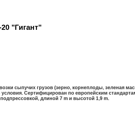
0 "Гигант"
зки сыпучих грузов (зерно, корнеплоды, зеленая масса
ые условия. Сертифицирован по европейским стандартам
 подпрессовкой, длиной 7 m и высотой 1,9 m.