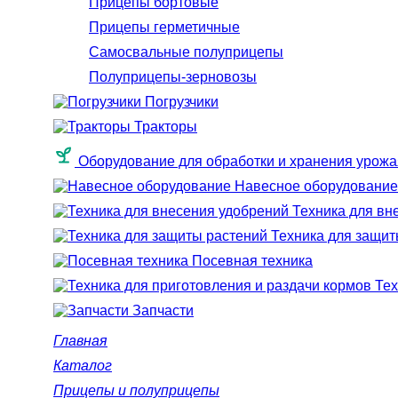
Прицепы бортовые
Прицепы герметичные
Самосвальные полуприцепы
Полуприцепы-зерновозы
Погрузчики
Тракторы
Оборудование для обработки и хранения урожа
Навесное оборудование
Техника для вн
Техника для защит
Посевная техника
Тех
Запчасти
Главная
Каталог
Прицепы и полуприцепы