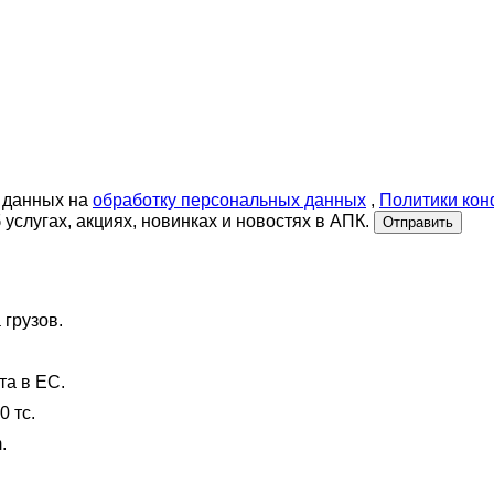
 данных на
обработку персональных данных
,
Политики ко
слугах, акциях, новинках и новостях в АПК.
Отправить
 грузов.
та в ЕС.
0 тс.
.