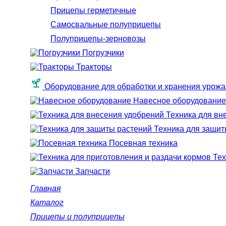
Прицепы герметичные
Самосвальные полуприцепы
Полуприцепы-зерновозы
Погрузчики
Тракторы
Оборудование для обработки и хранения урожа
Навесное оборудование
Техника для вн
Техника для защит
Посевная техника
Тех
Запчасти
Главная
Каталог
Прицепы и полуприцепы