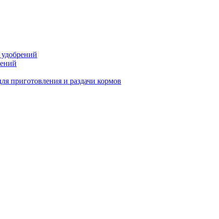
 удобрений
тений
ля приготовления и раздачи кормов