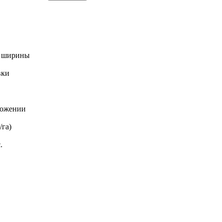
 м ширины
вки
ложении
/га)
.